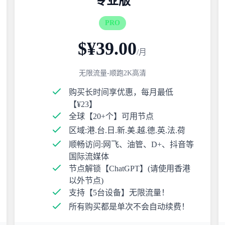
专业版
PRO
$¥39.00
/月
无限流量-顺跑2K高清
购买长时间享优惠，每月最低
【¥23】
全球【20+个】可用节点
区域:港.台.日.新.美.越.德.英.法.荷
顺畅访问:网飞、油管、D+、抖音等
国际流媒体
节点解锁【ChatGPT】(请使用香港
以外节点)
支持【5台设备】无限流量！
所有购买都是单次不会自动续费！