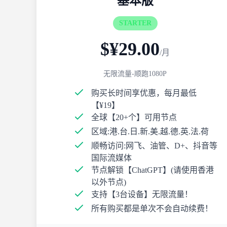
基本版
STARTER
$¥29.00
/月
无限流量-顺跑1080P
购买长时间享优惠，每月最低
【¥19】
全球【20+个】可用节点
区域:港.台.日.新.美.越.德.英.法.荷
顺畅访问:网飞、油管、D+、抖音等
国际流媒体
节点解锁【ChatGPT】(请使用香港
以外节点)
支持【3台设备】无限流量！
所有购买都是单次不会自动续费！