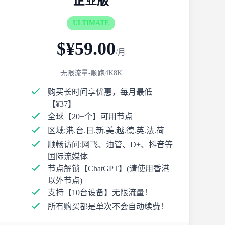
企业版
ULTIMATE
$¥59.00
/月
无限流量-顺跑4K8K
购买长时间享优惠，每月最低
【¥37】
全球【20+个】可用节点
区域:港.台.日.新.美.越.德.英.法.荷
顺畅访问:网飞、油管、D+、抖音等
国际流媒体
节点解锁【ChatGPT】(请使用香港
以外节点)
支持【10台设备】无限流量！
所有购买都是单次不会自动续费！